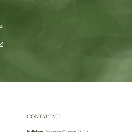
di
CONTATTACI
Indirizzo:
Borgata Canata 31-33