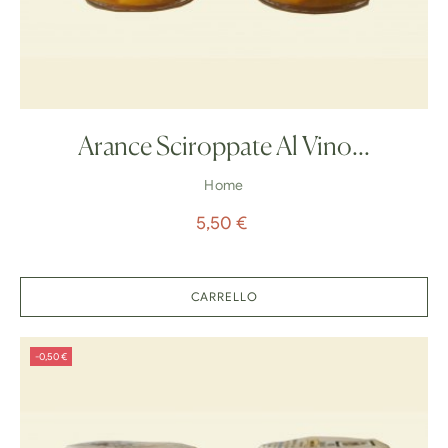
Arance Sciroppate Al Vino...
Home
Prezzo
5,50 €
CARRELLO
-0,50 €