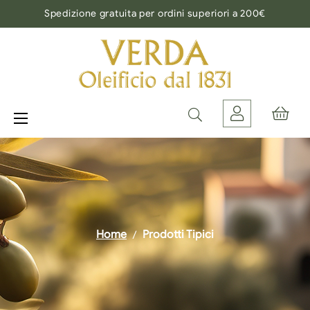
Spedizione gratuita per ordini superiori a 200€
navigazione
☰
Toggle
Home
Prodotti Tipici