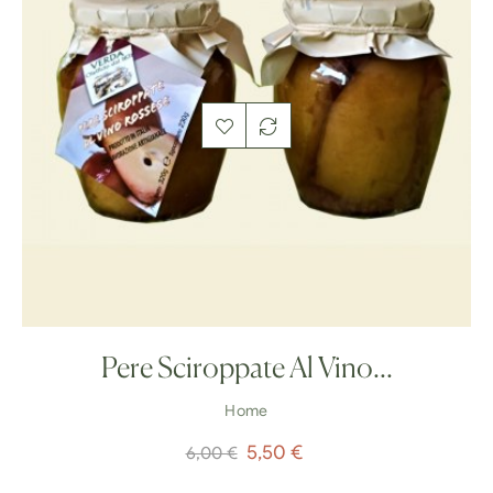
Pere Sciroppate Al Vino...
Home
Prezzo
Prezzo
5,50 €
6,00 €
regolare