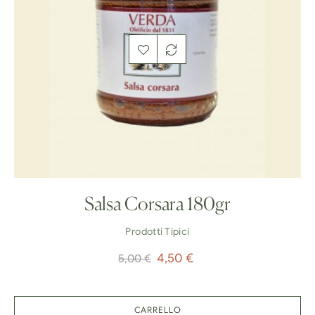
Salsa Corsara 180gr
Prodotti Tipici
Prezzo
Prezzo
4,50 €
5,00 €
regolare
CARRELLO