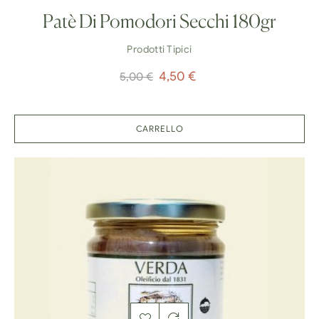
Patè Di Pomodori Secchi 180gr
Prodotti Tipici
Prezzo
Prezzo
4,50 €
5,00 €
regolare
CARRELLO