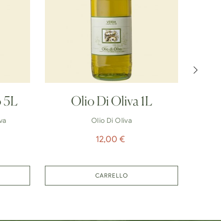
›
o 5L
Olio Di Oliva 1L
O
va
Olio Di Oliva
Prezzo
12,00 €
CARRELLO