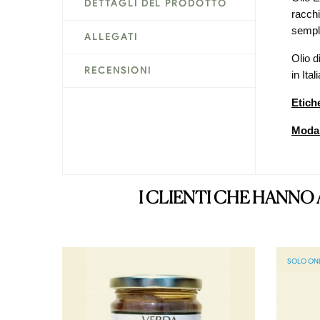
DETTAGLI DEL PRODOTTO
racchi
sempli
ALLEGATI
Olio d
RECENSIONI
in Ital
Etich
Modal
I CLIENTI CHE HANN
SOLO ON