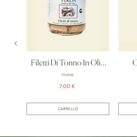
‹
Filetti Di Tonno In Olio
O
Di...
Home
Prezzo
7,00 €
CARRELLO