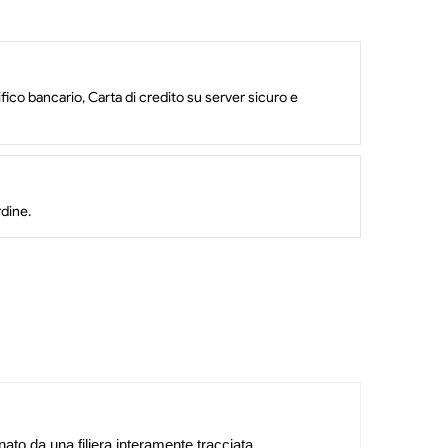
ico bancario, Carta di credito su server sicuro e
rdine.
o da una filiera interamente tracciata,