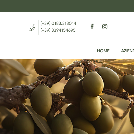
(+39) 0183.318014
Facebook
Instagram
(+39) 3394154695
HOME
AZIEN
H